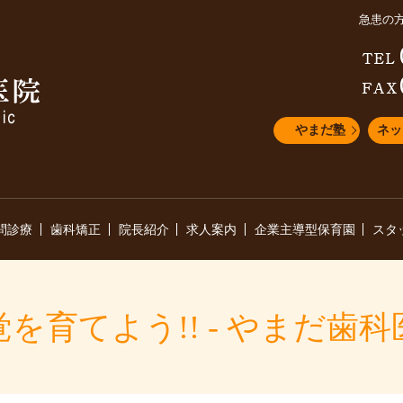
急患の
やまだ塾
ネッ
問診療
歯科矯正
院長紹介
求人案内
企業主導型保育園
スタ
覚を育てよう!! - やまだ歯科