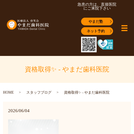
急患の方は、直接医院
にご来院下さい
やまだ塾
メ
ネット予約
資格取得✨ - やまだ歯科医院
HOME
スタッフブログ
資格取得✨ - やまだ歯科医院
2026/06/04