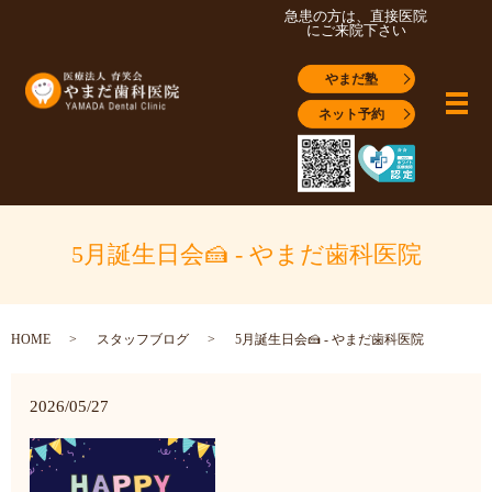
急患の方は、直接医院
にご来院下さい
やまだ塾
メ
ネット予約
5月誕生日会🍰 - やまだ歯科医院
HOME
スタッフブログ
5月誕生日会🍰 - やまだ歯科医院
2026/05/27