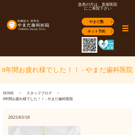
急患の方は、直接医院
にご来院下さい
やまだ塾
メ
ネット予約
8年間お疲れ様でした！！ - やまだ歯科医院
HOME
スタッフブログ
8年間お疲れ様でした！！ - やまだ歯科医院
2025/03/18