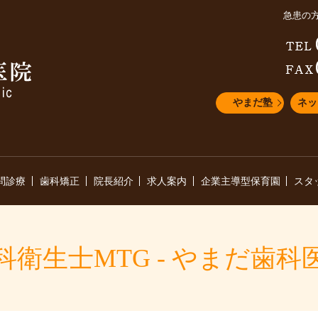
急患の
やまだ塾
ネッ
問診療
歯科矯正
院長紹介
求人案内
企業主導型保育園
スタ
科衛生士MTG - やまだ歯科