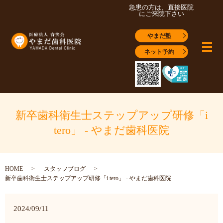
急患の方は、直接医院
にご来院下さい
やまだ塾
メ
ネット予約
新卒歯科衛生士ステップアップ研修「i
tero」 - やまだ歯科医院
HOME
スタッフブログ
新卒歯科衛生士ステップアップ研修「i tero」 - やまだ歯科医院
2024/09/11