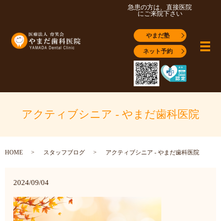
急患の方は、直接医院
にご来院下さい
やまだ塾
メ
ネット予約
アクティブシニア - やまだ歯科医院
HOME
スタッフブログ
アクティブシニア - やまだ歯科医院
2024/09/04