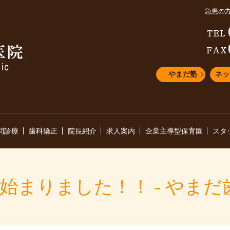
急患の
やまだ塾
ネッ
問診療
歯科矯正
院長紹介
求人案内
企業主導型保育園
スタ
始まりました！！ - やま