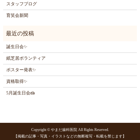
スタッフブログ
育笑会新聞
誕生日会✨
紙芝居ボランティア
ポスター発表✨
資格取得✨
5月誕生日会🍰
Copyright © やまだ歯科医院 All Rights Reserved.
【掲載の記事・写真・イラストなどの無断複写・転載を禁じます】