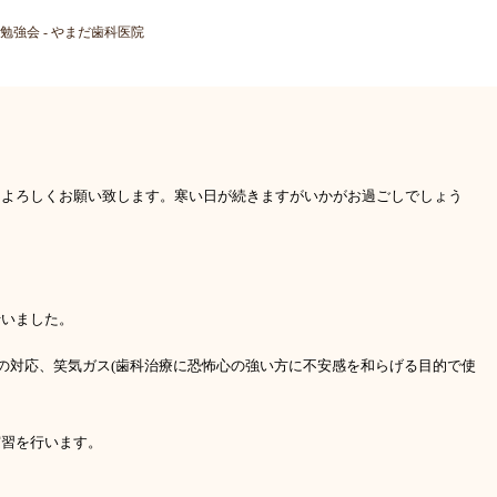
月)Dr勉強会 - やまだ歯科医院
もよろしくお願い致します。寒い日が続きますがいかがお過ごしでしょう
行いました。
の対応、笑気ガス
(
歯科治療に恐怖心の強い方に不安感を和らげる目的で使
。
実習を行います。