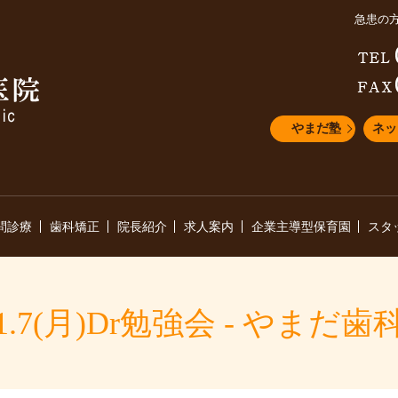
急患の
やまだ塾
ネッ
問診療
歯科矯正
院長紹介
求人案内
企業主導型保育園
スタ
.1.7(月)Dr勉強会 - やまだ