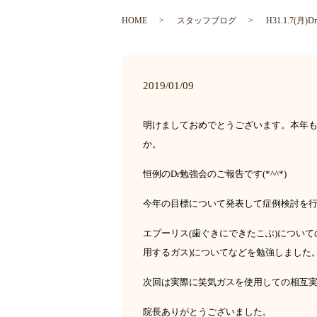
HOME
スタッフブログ
H31.1.7(
2019/01/09
明けましておめでとうございます。本年
か。
恒例の
Dr
勉強会のご報告です
(*^^*)
今年の目標について発表して症例検討を
エプーリス
(
歯ぐきにできたこぶ
)
について
用するガス
)
についてなどを勉強しました
次回は実際に笑気ガスを使用しての相互
院長ありがとうございました。