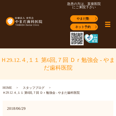
急患の方は、直接医院
にご来院下さい
やまだ塾
メ
ネット予約
Ｈ29.12.４,１１ 第6回,７回 Ｄｒ勉強会 - やま
だ歯科医院
HOME
スタッフブログ
Ｈ29.12.４,１１ 第6回,７回 Ｄｒ勉強会 - やまだ歯科医院
2018/06/29