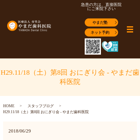
急患の方は、直接医院
にご来院下さい
やまだ塾
メ
ネット予約
H29.11/18（土）第8回 おにぎり会 - やまだ歯
科医院
HOME
スタッフブログ
H29.11/18（土）第8回 おにぎり会 - やまだ歯科医院
2018/06/29