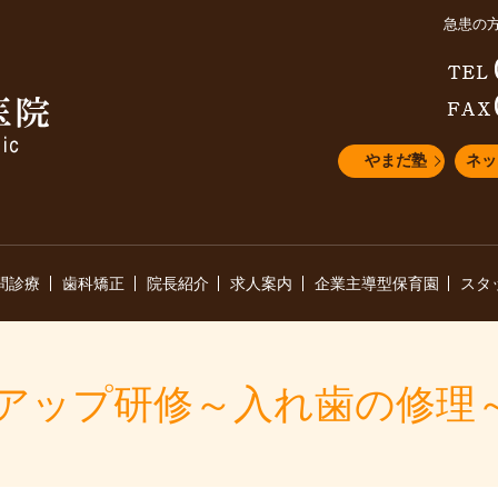
急患の
やまだ塾
ネッ
問診療
歯科矯正
院長紹介
求人案内
企業主導型保育園
スタ
アップ研修～入れ歯の修理～ 