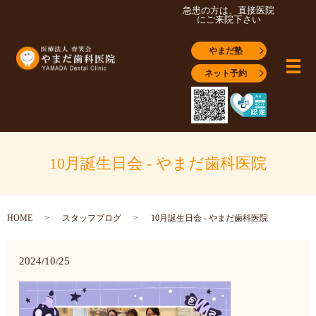
急患の方は、直接医院
にご来院下さい
やまだ塾
メ
ネット予約
10月誕生日会 - やまだ歯科医院
HOME
スタッフブログ
10月誕生日会 - やまだ歯科医院
2024/10/25