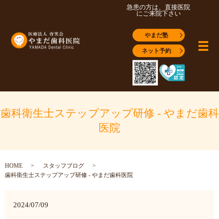
急患の方は、直接医院
にご来院下さい
やまだ塾
メ
ネット予約
歯科衛生士ステップアップ研修 - やまだ歯科
医院
HOME
スタッフブログ
歯科衛生士ステップアップ研修 - やまだ歯科医院
2024/07/09