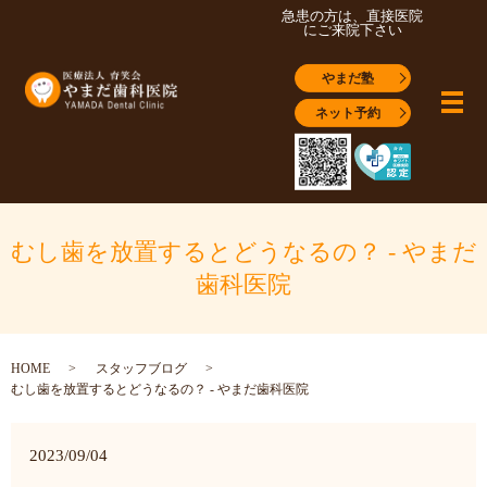
急患の方は、直接医院
にご来院下さい
やまだ塾
メ
ネット予約
むし歯を放置するとどうなるの？ - やまだ
歯科医院
HOME
スタッフブログ
むし歯を放置するとどうなるの？ - やまだ歯科医院
2023/09/04