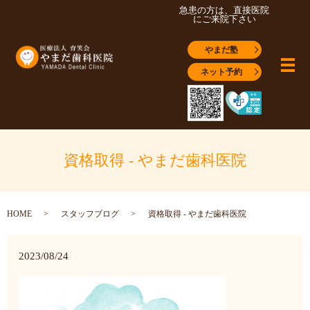
急患の方は、直接医院
にご来院下さい
やまだ塾
メ
ネット予約
資格取得 - やまだ歯科医院
HOME
スタッフブログ
資格取得 - やまだ歯科医院
2023/08/24