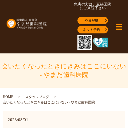
急患の方は、直接医院
にご来院下さい
やまだ塾
メ
ネット予約
会いたくなったときにきみはここにいない
- やまだ歯科医院
HOME
スタッフブログ
会いたくなったときにきみはここにいない - やまだ歯科医院
2023/08/01