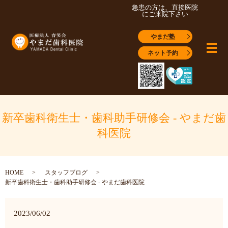
急患の方は、直接医院
にご来院下さい
やまだ塾
メ
ネット予約
新卒歯科衛生士・歯科助手研修会 - やまだ歯
科医院
HOME
スタッフブログ
新卒歯科衛生士・歯科助手研修会 - やまだ歯科医院
2023/06/02