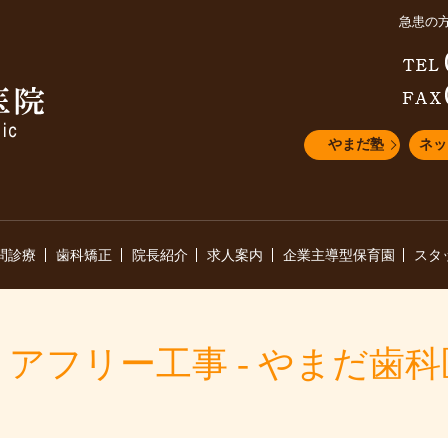
急患の
やまだ塾
ネッ
問診療
歯科矯正
院長紹介
求人案内
企業主導型保育園
スタ
アフリー工事 - やまだ歯