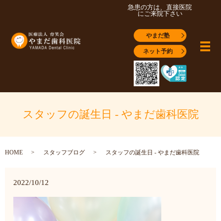
急患の方は、直接医院
にご来院下さい
やまだ塾
メ
ネット予約
スタッフの誕生日 - やまだ歯科医院
HOME
スタッフブログ
スタッフの誕生日 - やまだ歯科医院
2022/10/12