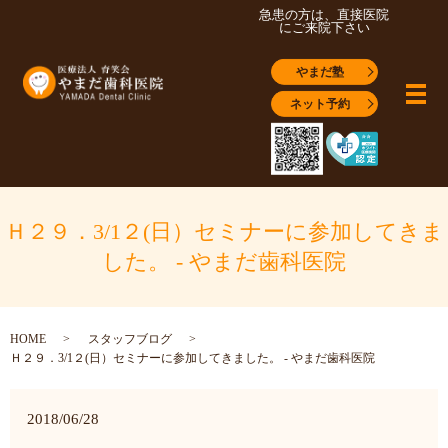
急患の方は、直接医院
にご来院下さい
やまだ塾
メ
ネット予約
Ｈ２９．3/1２(日）セミナーに参加してきま
した。 - やまだ歯科医院
HOME
スタッフブログ
Ｈ２９．3/1２(日）セミナーに参加してきました。 - やまだ歯科医院
2018/06/28