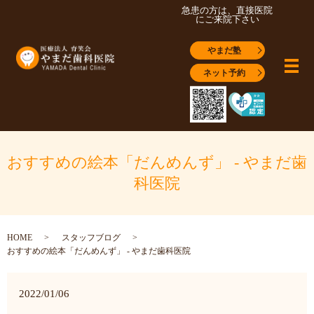
急患の方は、直接医院
にご来院下さい
やまだ塾
メ
ネット予約
おすすめの絵本「だんめんず」 - やまだ歯
科医院
HOME
スタッフブログ
おすすめの絵本「だんめんず」 - やまだ歯科医院
2022/01/06