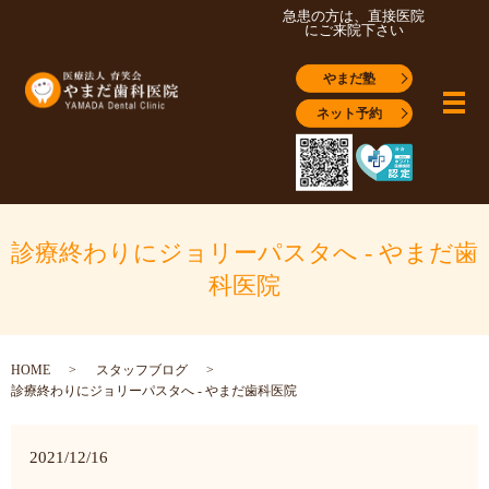
急患の方は、直接医院
にご来院下さい
やまだ塾
メ
ネット予約
診療終わりにジョリーパスタへ - やまだ歯
科医院
HOME
スタッフブログ
診療終わりにジョリーパスタへ - やまだ歯科医院
2021/12/16