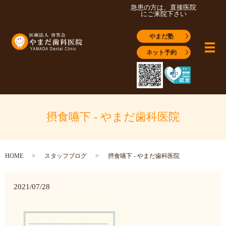
急患の方は、直接医院
にご来院下さい
やまだ塾
メ
ネット予約
摂食嚥下 - やまだ歯科医院
HOME
スタッフブログ
摂食嚥下 - やまだ歯科医院
2021/07/28