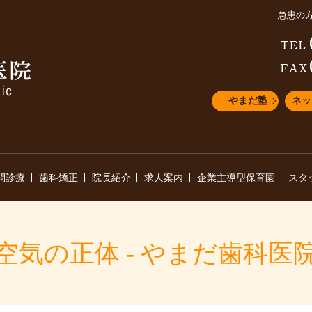
急患の
やまだ塾
ネッ
問診療
歯科矯正
院長紹介
求人案内
企業主導型保育園
スタ
空気の正体 - やまだ歯科医