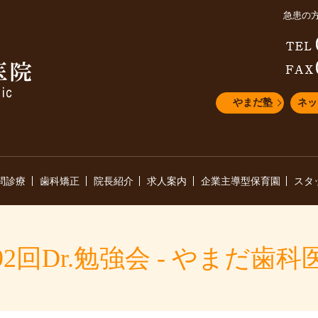
急患の
やまだ塾
ネッ
問診療
歯科矯正
院長紹介
求人案内
企業主導型保育園
スタ
92回Dr.勉強会 - やまだ歯科