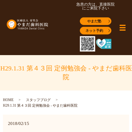
急患の方は、直接医院
にご来院下さい
やまだ塾
メ
ネット予約
H29.1.31 第４３回 定例勉強会 - やまだ歯科医
院
HOME
スタッフブログ
H29.1.31 第４３回 定例勉強会 - やまだ歯科医院
2018/02/15