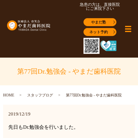
急患の方は、直接医院
にご来院下さい
やまだ塾
メ
ネット予約
第77回Dr.勉強会 - やまだ歯科医院
HOME
スタッフブログ
第77回Dr.勉強会 - やまだ歯科医院
2019/12/19
先日も
Dr.
勉強会を行いました。