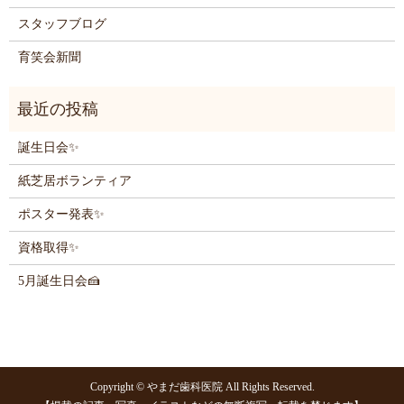
スタッフブログ
育笑会新聞
誕生日会✨
紙芝居ボランティア
ポスター発表✨
資格取得✨
5月誕生日会🍰
Copyright © やまだ歯科医院 All Rights Reserved.