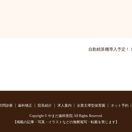
自動精算機導入予定！
訪問診療
歯科矯正
院長紹介
求人案内
企業主導型保育園
ネット予約
Copyright © やまだ歯科医院 All Rights Reserved.
【掲載の記事・写真・イラストなどの無断複写・転載を禁じます】