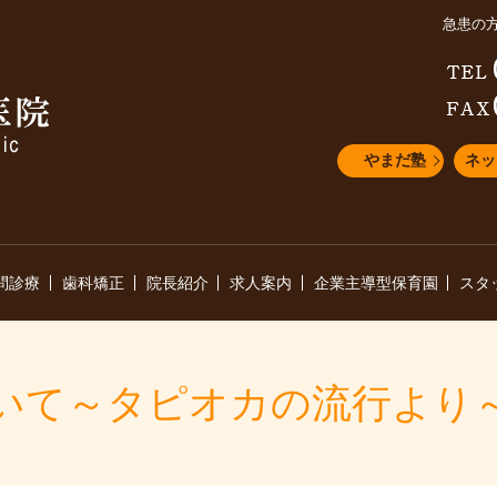
急患の
やまだ塾
ネッ
問診療
歯科矯正
院長紹介
求人案内
企業主導型保育園
スタ
いて～タピオカの流行より～