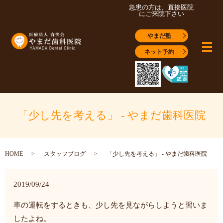
急患の方は、直接医院
にご来院下さい
やまだ塾
メ
ネット予約
「少し先を考える」 - やまだ歯科医院
HOME
スタッフブログ
「少し先を考える」 - やまだ歯科医院
2019/09/24
車の運転をするときも、少し先を見ながらしようと習いま
したよね。