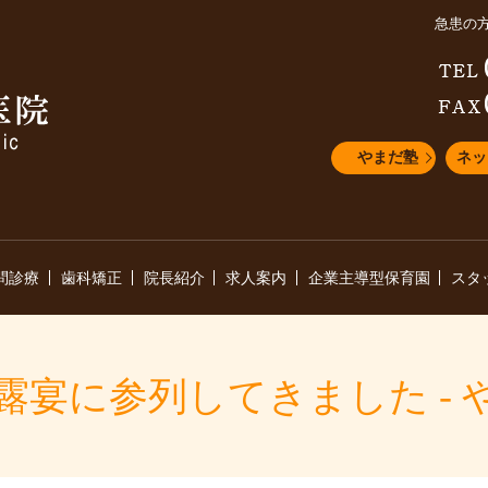
急患の
やまだ塾
ネッ
問診療
歯科矯正
院長紹介
求人案内
企業主導型保育園
スタ
露宴に参列してきました - 