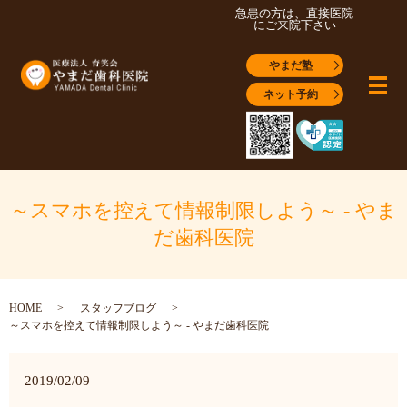
急患の方は、直接医院
にご来院下さい
やまだ塾
メ
ネット予約
～スマホを控えて情報制限しよう～ - やま
だ歯科医院
HOME
スタッフブログ
～スマホを控えて情報制限しよう～ - やまだ歯科医院
2019/02/09