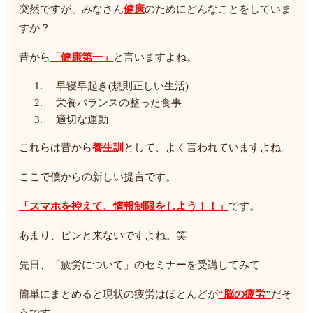
突然ですが、みなさん
健康
のためにどんなことをしていま
すか？
昔から
「健康第一」
と言いますよね。
早寝早起き(規則正しい生活)
栄養バランスの整った食事
適切な運動
これらは昔から
養生訓
として、よく言われていますよね。
ここで僕からの新しい提言です。
「スマホを控えて、情報制限をしよう！！」
です。
あまり、ピンと来ないですよね。笑
先日、「疲労について」のセミナーを受講してみて
簡単にまとめると現状の疲労はほとんどが
“脳の疲労”
だそ