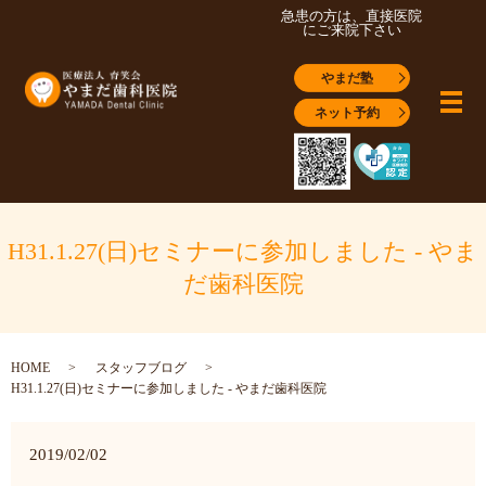
急患の方は、直接医院
にご来院下さい
やまだ塾
メ
ネット予約
H31.1.27(日)セミナーに参加しました - やま
だ歯科医院
HOME
スタッフブログ
H31.1.27(日)セミナーに参加しました - やまだ歯科医院
2019/02/02