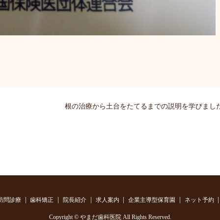
根の治療から土台をたてるまでの説明を学びまし
訪問診療
歯科矯正
院長紹介
求人案内
企業主導型保育園
ネット予約
Copyright © やまだ歯科医院 All Rights Reserved.